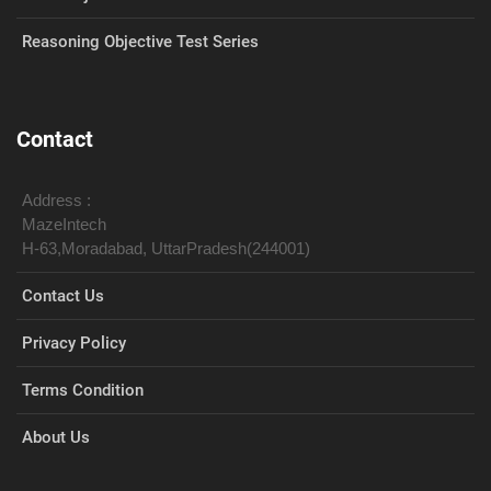
Reasoning Objective Test Series
Contact
Address :
MazeIntech
H-63,Moradabad, UttarPradesh(244001)
Contact Us
Privacy Policy
Terms Condition
About Us