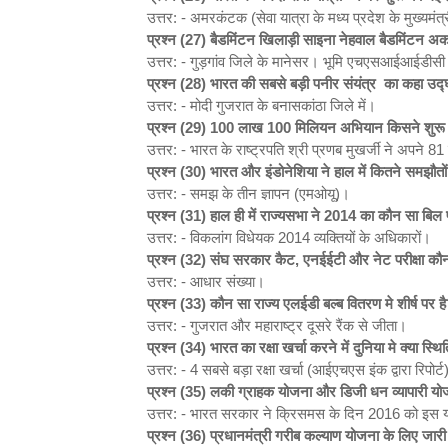
उत्तर: - अमरकंटक (सेवा यात्रा के मध्य प्रदेश के मुख्यमंत्
प्रश्न (27)
बैडमिंटन खिलाड़ी साइना नेहवाल बैडमिंटन अ
उत्तर: - गुड़गांव जिले के मानेसर। भूमि एचएसआईआईडीसी द
प्रश्न (28)
भारत की सबसे बड़ी पनीर संयंत्र का कहा उद्
उत्तर: - मोदी गुजरात के बनासकांठा जिले में।
प्रश्न (29) 100
लाख 100
मिलियन अभियान किसने शुरू
उत्तर: - भारत के राष्ट्रपति श्री प्रणब मुखर्जी ने अपने 81
प्रश्न (30)
भारत और इंडोनेशिया ने हाल में कितने समझौतों 
उत्तर: - समझ के तीन ज्ञापन (एमओयू)।
प्रश्न (31)
हाल ही में राज्यसभा ने 2014
का कौन सा बिल 
उत्तर: - विकलांग विधेयक 2014 व्यक्तियों के अधिकारों।
प्रश्न (32)
संघ सरकार कैट,
एनईईटी और नेट परीक्षा कौ
उत्तर: - आधार संख्या।
प्रश्न (33)
कौन सा राज्य एलईडी बल्ब वितरण मे शीर्ष पर ह
उत्तर: - गुजरात और महाराष्ट्र दूसरे रैंक से जीता।
प्रश्न (34)
भारत का रक्षा खर्चा करने में दुनिया मे क्या स्थि
उत्तर: - 4 सबसे बड़ा रक्षा खर्चा (आईएचएस इंक द्वारा रिपोर्ट
प्रश्न (35)
लकी ग्राहक योजना और डिजी धन व्यापारी यो
उत्तर: - भारत सरकार ने क्रिसमस के दिन 2016 को इस 
प्रश्न (36)
प्रधानमंत्री गरीब कल्याण योजना के लिए ज