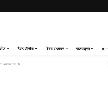
लेज
टैस्ट सीरीज़
विषय अध्ययन
पाठ्यक्रम
Abo
ंट अफेयर्स टॉप 50