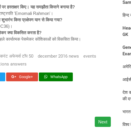
Samik
 पर हस्ताक्षर किए।
यह समझौता किसने बनाया है?
न के राष्ट्रपति 'Emomali Rahmon'।
हिन्द
 शुभारंभ किस प्रक्षेपण यान से किया गया?
वी-C36)।
Head
ेसमेकर क्या विकसित करता है?
GK
से पहले कार्यात्मक पेसमेकर कोशिकाओं को विकसित किया।
Gene
Exam
करंट अफेयर्स टॉप 50
december 2016 news
events
stions answers
अमेर
Google+
WhatsApp
आईसीस
देश क
की दस
भारत 
Next
विश्