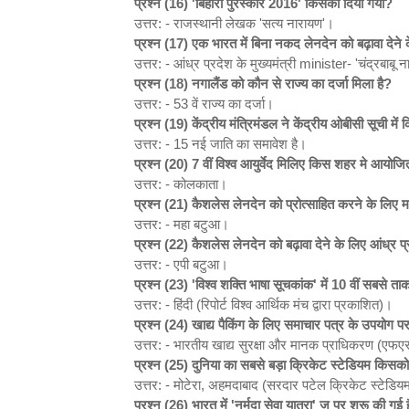
प्रश्न (16) '
बिहारी पुरस्कार 2016'
किसको दिया गया?
उत्तर: - राजस्थानी लेखक 'सत्य नारायण'।
प्रश्न (17)
एक भारत में बिना नकद लेनदेन को बढ़ावा देने
उत्तर: - आंध्र प्रदेश के मुख्यमंत्री minister- 'चंद्रबाबू 
प्रश्न (18)
नगालैंड को कौन से राज्य का दर्जा मिला है?
उत्तर: - 53 वें राज्य का दर्जा।
प्रश्न (19)
केंद्रीय मंत्रिमंडल ने केंद्रीय ओबीसी सूची मे
उत्तर: - 15 नई जाति का समावेश है।
प्रश्न (20) 7
वीं विश्व आयुर्वेद मिलिए किस शहर मे आयोज
उत्तर: - कोलकाता।
प्रश्न (21)
कैशलेस लेनदेन को प्रोत्साहित करने के लिए मह
उत्तर: - महा बटुआ।
प्रश्न (22)
कैशलेस लेनदेन को बढ़ावा देने के लिए आंध्र प
उत्तर: - एपी बटुआ।
प्रश्न (23) '
विश्व शक्ति भाषा सूचकांक'
में 10
वीं सबसे ता
उत्तर: - हिंदी (रिपोर्ट विश्व आर्थिक मंच द्वारा प्रकाशित)।
प्रश्न (24)
खाद्य पैकिंग के लिए समाचार पत्र के उपयोग
उत्तर: - भारतीय खाद्य सुरक्षा और मानक प्राधिकरण (
प्रश्न (25)
दुनिया का सबसे बड़ा क्रिकेट स्टेडियम किसक
उत्तर: - मोटेरा, अहमदाबाद (सरदार पटेल क्रिकेट स्टेड
प्रश्न (26)
भारत में '
नर्मदा सेवा यात्रा'
ज पर शुरू की गई ह