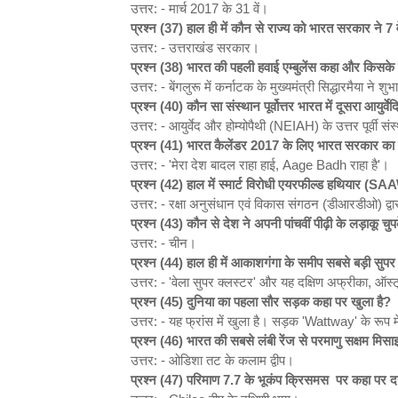
उत्तर: - मार्च 2017 के 31 वें।
प्रश्न (37)
हाल ही में कौन से राज्य को भारत सरकार ने 7
उत्तर: - उत्तराखंड सरकार।
प्रश्न (38)
भारत की पहली हवाई एम्बुलेंस कहा और किसके 
उत्तर: - बेंगलुरू में कर्नाटक के मुख्यमंत्री सिद्धारमैया ने श
प्रश्न (40)
कौन सा
संस्थान पूर्वोत्तर भारत में दूसरा आयुर्
उत्तर: - आयुर्वेद और होम्योपैथी (NEIAH) के उत्तर पूर्वी सं
प्रश्न (41)
भारत कैलेंडर 2017
के लिए भारत सरकार का 
उत्तर: - 'मेरा देश बादल राहा हाई, Aage Badh राहा है'।
प्रश्न (42)
हाल में स्मार्ट विरोधी एयरफील्ड हथियार (S
उत्तर: - रक्षा अनुसंधान एवं विकास संगठन (डीआरडीओ) द्व
प्रश्न (43
)
कौन से देश ने अपनी पांचवीं पीढ़ी के लड़ाकू चुप
उत्तर: - चीन।
प्रश्न (44)
हाल ही में आकाशगंगा के समीप सबसे बड़ी सु
उत्तर: - 'वेला सुपर क्लस्टर' और यह दक्षिण अफ्रीका, ऑस्
प्रश्न (45)
दुनिया का पहला सौर सड़क कहा पर खुला है?
उत्तर: - यह फ्रांस में खुला है। सड़क 'Wattway' के रूप म
प्रश्न (46)
भारत की सबसे लंबी रेंज से परमाणु सक्षम मिसा
उत्तर: - ओडिशा तट के कलाम द्वीप।
प्रश्न (47)
परिमाण 7.7
के भूकंप क्रिसमस पर कहा पर द