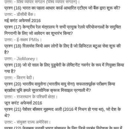
उत्तर: - विश्व व्यापार संगठन (विश्व व्यापार संगठन)।
प्रश्न (16)
भारत का पहला आधार कार्ड आधारित एटीएम जो बैंक द्वारा शुरू की?
उत्तर: - डीसीबी बैंक।
मई करंट अफेयर्स 2016
प्रश्न (17)
केन्द्रीय रेल मंत्रालय ने सभी प्रमुख रेलवे परियोजनाओं के समुचित
निगरानी के लिए जो आवेदन का शुभारंभ किया?
उत्तर: - ई-सक्षम PMIs।
प्रश्न (18)
रिलायंस जियो आम लोगों के लिए है जो डिजिटल बटुआ सेवा शुरू की
है?
उत्तर: - JioMoney।
प्रश्न (19)
जो दो साल के लिए पुडुचेरी के लेफ्टिनेंट गवर्नर के रूप में नियुक्त किया
गया है?
उत्तर: - किरण बेदी।
प्रश्न (20)
भारतीय वायुसेना (भारतीय वायु सेना) सफलतापूर्वक परीक्षण किया
ब्रह्मोस भूमि हमले सुपरसोनिक क्रूज मिसाइल प्रणाली में?
उत्तर: - राजस्थान के पश्चिमी क्षेत्र।
जून करंट अफेयर्स 2016
प्रश्न (21)
पेशेवर बॉक्सर मुहम्मद अली (2016
में निधन हो गया था),
जो देश के
थे?
उत्तर: - संयुक्त राज्य अमेरिका।
प्रश्न (22)
फेसबुक उनकी भारत संचालन के लिए जिसे प्रबंध निदेशक के रूप में