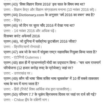
प्रश्न (43) '
विश्व विज्ञान दिवस 2016'
इस साल के विषय क्या था?
उत्तर: - विज्ञान केंद्र और विज्ञान संग्रहालय मनाना (10 नवंबर 2016 को)।
प्रश्न (44) Dictionary.com
के अनुसार '
वर्ष 2016
का वचन'
क्या है?
उत्तर: - विद्वेष।
प्रश्न (45)
जो दिन पर सुपर चाँद 2016
में देखा गया था?
उत्तर: - 14 नवंबर 2016 और अधिक पढ़ें।
दिसम्बर करंट अफेयर्स 2016
प्रश्न (46),
जो दुनिया में सर्वश्रेष्ठ फ़ुटबॉलर 2016
जीता?
उत्तर: - क्रिस्टियानो रोनाल्डो।
प्रश्न (47)
अब जो के रूप में संयुक्त राष्ट्र महासचिव नियुक्त किया जाता है?
उत्तर: - एंटोनियो Guterres।
प्रश्न (48)
हाल ही में प्रधानमंत्री मोदी का उद्घाटन किया - '
चार धाम राजमार्ग
परियोजना (12
हजार करोड़ रुपए के प्रोजेक्ट) जहां पर?
उत्तर: - उत्तराखंड पर।
प्रश्न (49)
कौन सी भाषा '
विश्व शक्ति भाषा सूचकांक'
में 10
वीं सबसे ताकतवर
भाषा के रूप में माना जाता है?
उत्तर: - हिंदी (रिपोर्ट विश्व आर्थिक मंच द्वारा प्रकाशित)।
प्रश्न (50)
परिमाण 7.7
के भूकंप क्रिसमस दिवस पर जहां पर दर्ज की गई?
उत्तर: - Chiloe द्वीप के दक्षिणी भाग।